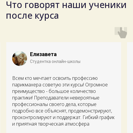
Что говорят наши ученики
после курса
Askhab Tamaev
02.09.23 приступил к обучению по программе
легендарный все отлично и понятно разбор
ошибок и недочётов
Преподаватель Эльман мастер своего дела
объяснит и покажэт как надо
Все очень понравилось набрался опыта и
уверенности и готов работать
самостоятельно 29.09.23 закончил обучение